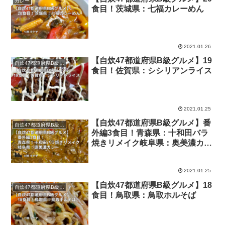
カレー
食目！茨城県：七福カレーめん
2021.01.26
【自炊47都道府県B級グルメ】19
自炊47都道府県B級グルメ
食目！佐賀県：シシリアンライス
2021.01.25
【自炊47都道府県B級グルメ】番
自炊47都道府県B級グルメ
外編3食目！青森県：十和田バラ
焼きリメイク岐阜県：奥美濃カレ
ー
2021.01.25
【自炊47都道府県B級グルメ】18
自炊47都道府県B級グルメ
食目！鳥取県：鳥取ホルそば