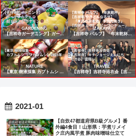
FIFAワールドカップ2026 VSブ
所から来た女」読書感想 ～未来
ラジル戦 スタメン&試合結果予
から来たんだろう時間を越えた
想⚽
の凄いねこうして僕に会いに来
てくれて嬉しい～
GARDENING
IZAKAYA
【吉祥寺ガーデニング】ガーデ
【吉祥寺 バルブ】「年末乾杯」
ンカフェ☕庭でミスド ポケモン
【吉祥寺 やきとんなるせ】「本
🍩
日の日本酒、手羽先焼き」【吉
祥寺 ルポ】「ビーフシチュー」
NATURE
TRAVEL
【東京 樹液採集 カブトムシ ク
【吉祥寺】吉祥寺浴衣会【吉祥
ワガタムシ】2025年
寺】キチジョージえんにち【渋
谷】雲隠レ
2021-01
【自炊47都道府県B級グルメ】番
自炊47都道府県B級グルメ
外編4食目！山形県：芋煮リメイ
ク庄内風芋煮 豚肉味噌味仕立て