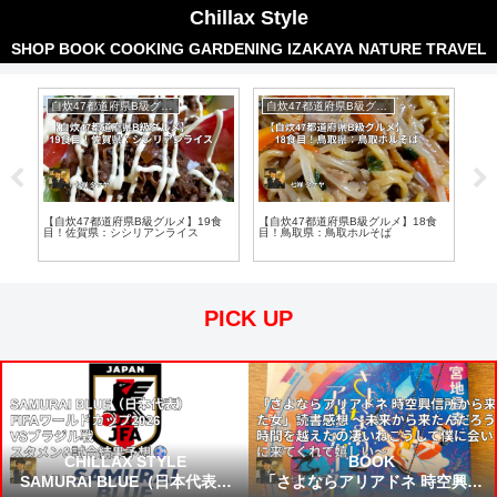
Chillax Style
SHOP
BOOK
COOKING
GARDENING
IZAKAYA
NATURE
TRAVEL
自炊47都道府県B級グルメ
自炊47都道府県B級グルメ
パ
食
【自炊47都道府県B級グルメ】19食
【自炊47都道府県B級グルメ】18食
【自
目！佐賀県：シシリアンライス
目！鳥取県：鳥取ホルそば
トパ
PICK UP
CHILLAX STYLE
BOOK
SAMURAI BLUE（日本代表）
「さよならアリアドネ 時空興信