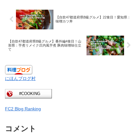
とニンニクのニクニクコンビは自炊47都
道府県B級グルメ旅暫定1位！千切りキャ
ベツが難しく百切りみたいになりまし
【自炊47都道府県B級グルメ】22食目！愛知県：
た…自炊「四日市トンテキ」調理メモ
味噌カツ丼
「四日市トンテキ」情報【自炊47都道府
県B級グルメ旅】三重県
【自炊47都道府県B級グルメ】番外編4食目！山
形県：芋煮リメイク庄内風芋煮 豚肉味噌味仕立
て
にほんブログ村
FC2 Blog Ranking
コメント