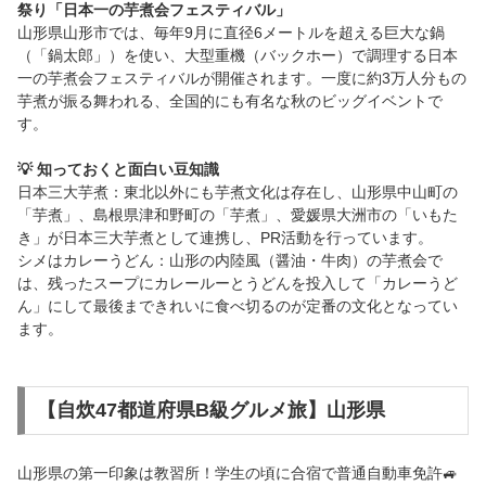
祭り「日本一の芋煮会フェスティバル」
山形県山形市では、毎年9月に直径6メートルを超える巨大な鍋
（「鍋太郎」）を使い、大型重機（バックホー）で調理する日本
一の芋煮会フェスティバルが開催されます。一度に約3万人分もの
芋煮が振る舞われる、全国的にも有名な秋のビッグイベントで
す。
💡 知っておくと面白い豆知識
日本三大芋煮：東北以外にも芋煮文化は存在し、山形県中山町の
「芋煮」、島根県津和野町の「芋煮」、愛媛県大洲市の「いもた
き」が日本三大芋煮として連携し、PR活動を行っています。
シメはカレーうどん：山形の内陸風（醤油・牛肉）の芋煮会で
は、残ったスープにカレールーとうどんを投入して「カレーうど
ん」にして最後まできれいに食べ切るのが定番の文化となってい
ます。
【自炊47都道府県B級グルメ旅】山形県
山形県の第一印象は教習所！学生の頃に合宿で普通自動車免許🚙