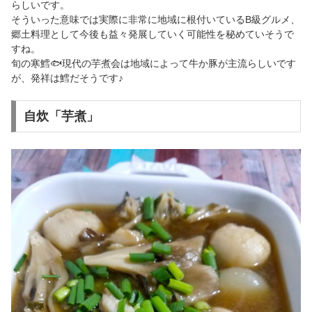
らしいです。
そういった意味では実際に非常に地域に根付いているB級グルメ、
郷土料理として今後も益々発展していく可能性を秘めていそうで
すね。
旬の寒鱈🐟現代の芋煮会は地域によって牛か豚が主流らしいです
が、発祥は鱈だそうです♪
自炊「芋煮」