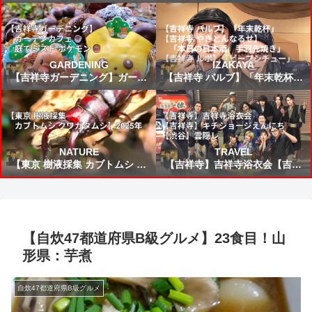
FIFAワールドカップ2026 VSブ
所から来た女」読書感想 ～未来
ラジル戦 スタメン&試合結果予
から来たんだろう時間を越えた
想⚽
の凄いねこうして僕に会いに来
てくれて嬉しい～
GARDENING
IZAKAYA
【吉祥寺ガーデニング】ガーデ
【吉祥寺 バルブ】「年末乾杯」
ンカフェ☕庭でミスド ポケモン
【吉祥寺 やきとんなるせ】「本
🍩
日の日本酒、手羽先焼き」【吉
祥寺 ルポ】「ビーフシチュー」
NATURE
TRAVEL
【東京 樹液採集 カブトムシ ク
【吉祥寺】吉祥寺浴衣会【吉祥
ワガタムシ】2025年
寺】キチジョージえんにち【渋
谷】雲隠レ
【自炊47都道府県B級グルメ】23食目！山
形県：芋煮
自炊47都道府県B級グルメ