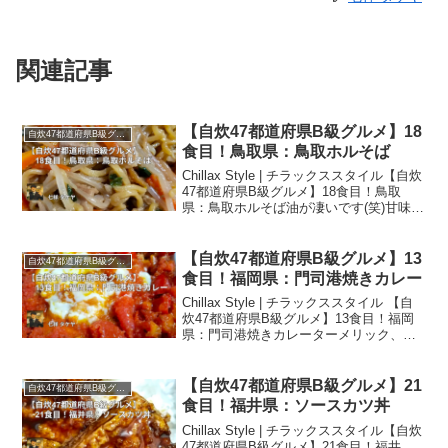
関連記事
【自炊47都道府県B級グルメ】18
自炊47都道府県B級グルメ
食目！鳥取県：鳥取ホルそば
Chillax Style | チラックススタイル【自炊
47都道府県B級グルメ】18食目！鳥取
県：鳥取ホルそば油が凄いです(笑)甘味の
ある牛ホルモンの油と味噌が効いてい
て、B級美味さMAXで、辛味を加えると
更に美味くなりそうだと感じました。自
【自炊47都道府県B級グルメ】13
自炊47都道府県B級グルメ
炊47都道府県B級グルメ旅麺部門暫定1位
食目！福岡県：門司港焼きカレー
です♪
Chillax Style | チラックススタイル 【自
炊47都道府県B級グルメ】13食目！福岡
県：門司港焼きカレーターメリック、ク
ミン、コリアンダー、チリペッパー、麻
辣、赤パプリカ、ニンジン、玉葱、唐辛
子、ニンニク、明太子ベースの明太子カ
【自炊47都道府県B級グルメ】21
自炊47都道府県B級グルメ
レーにチーズと半熟卵をトッピング。上
食目！福井県：ソースカツ丼
戸彩さんが人生最後の日に食べたいと言
Chillax Style | チラックススタイル【自炊
った門司港焼きカレー！焼きカレーはあ
47都道府県B級グルメ】21食目！福井
まり食べた事は無いのですが、改めて焼