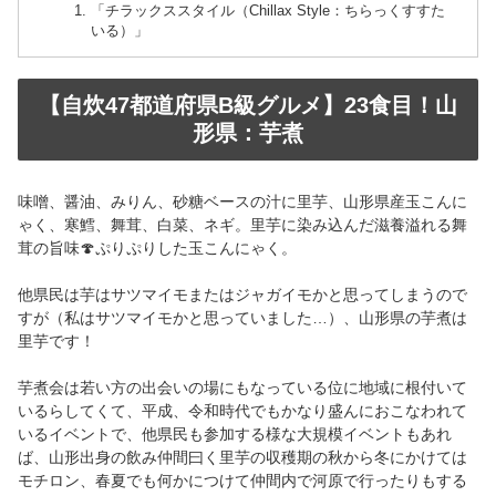
「チラックススタイル（Chillax Style：ちらっくすすた
いる）」
【自炊47都道府県B級グルメ】23食目！山
形県：芋煮
味噌、醤油、みりん、砂糖ベースの汁に里芋、山形県産玉こんに
ゃく、寒鱈、舞茸、白菜、ネギ。里芋に染み込んだ滋養溢れる舞
茸の旨味🍄ぷりぷりした玉こんにゃく。
他県民は芋はサツマイモまたはジャガイモかと思ってしまうので
すが（私はサツマイモかと思っていました…）、山形県の芋煮は
里芋です！
芋煮会は若い方の出会いの場にもなっている位に地域に根付いて
いるらしてくて、平成、令和時代でもかなり盛んにおこなわれて
いるイベントで、他県民も参加する様な大規模イベントもあれ
ば、山形出身の飲み仲間曰く里芋の収穫期の秋から冬にかけては
モチロン、春夏でも何かにつけて仲間内で河原で行ったりもする