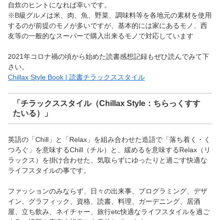
自炊のヒントになれば幸いです。
※B級グルメは米、肉、魚、野菜、調味料等を各地元の素材を使用
するのが前提のモノが多いですが、基本的には家にあるモノ、西
友等の一般的なスーパーで購入出来るモノで対応しています
2021年コロナ禍の頃から始めた読書感想記録もぜひ読んでみて下
さい。
Chillax Style Book | 読書チラックススタイル
「チラックススタイル（Chillax Style：ちらっくすす
たいる）」
英語の「Chill」と「Relax」を組み合わせた造語で「落ち着く・く
つろぐ」を意味するChill（チル）と、緩めるを意味するRelax（リ
ラックス）を掛け合わせた、気取らずにゆったりと過ごす快適な
ライフスタイルの事です。
ファッションのみならず、日々の出来事、プログラミング、デザ
イン、グラフィック、資格、読書、料理、ガーデニング、居酒
屋、立ち飲み、ネイチャー、旅行etc快適なライフスタイルを過ご