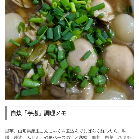
自炊「芋煮」調理メモ
里芋、山形県産玉こんにゃくを煮込んでしばらく経ったら、味
噌、醤油、みりん、砂糖ベースの汁と寒鱈、舞茸、白菜、ネギを