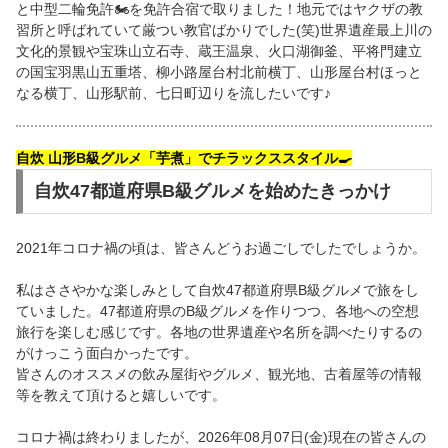
と中型二輪免許🏍を免許合宿で取りました！地元ではヤクザの教
習所と呼ばれていて厳つい教官ばかりでした(笑)世界遺産最上川の
文化的景観や宝珠山立石寺、蔵王温泉、火口湖御釜、平将門建立
の国宝羽黒山五重塔、柳小路屋台村北前横丁、山形屋台村ほっと
なる横丁、山形駅前、七日町辺りを流したいです♪
自炊 山形B級グルメ「芋煮」でチラックススタイル🍳
自炊47都道府県B級グルメを始めたきっかけ
2021年コロナ禍の頃は、皆さんどうお過ごしでしたでしょうか。
私はささやかな楽しみとして自炊47都道府県B級グルメで旅をし
ていました。47都道府県のB級グルメを作りつつ、各地への空想
旅行を楽しむ感じです。各地の世界遺産や名所を調べたりするの
がけっこう面白かったです。
皆さんのオススメの飲み屋街やグルメ、観光地、古着屋等の情報
等を教えて頂けると嬉しいです。
コロナ禍は終わりましたが、2026年08月07日(金)現在の皆さんの