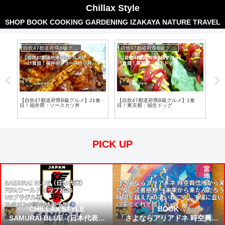
Chillax Style
SHOP
BOOK
COOKING
GARDENING
IZAKAYA
NATURE
TRAVEL
自炊47都道府県B級グルメ
自炊47都道府県B級グルメ
焼
外編
【自炊47都道府県B級グルメ】21食
【自炊47都道府県B級グルメ】1食
【自
内風
目！福井県：ソースカツ丼
目！東京都：福生ドッグ
焼そ
PICK UP
CHILLAX STYLE
BOOK
SAMURAI BLUE（日本代表）
「さよならアリアドネ 時空興信