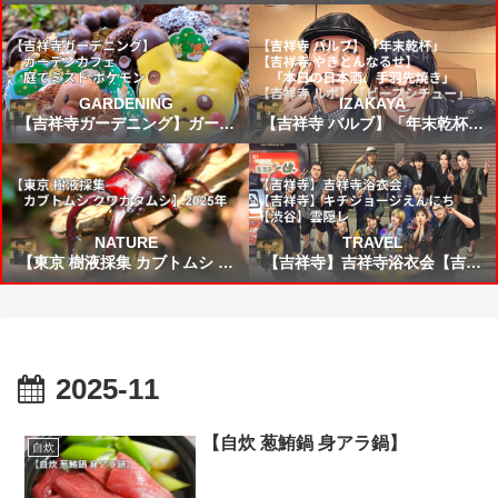
FIFAワールドカップ2026 VSブ
所から来た女」読書感想 ～未来
ラジル戦 スタメン&試合結果予
から来たんだろう時間を越えた
想⚽
の凄いねこうして僕に会いに来
てくれて嬉しい～
GARDENING
IZAKAYA
【吉祥寺ガーデニング】ガーデ
【吉祥寺 バルブ】「年末乾杯」
ンカフェ☕庭でミスド ポケモン
【吉祥寺 やきとんなるせ】「本
🍩
日の日本酒、手羽先焼き」【吉
祥寺 ルポ】「ビーフシチュー」
NATURE
TRAVEL
【東京 樹液採集 カブトムシ ク
【吉祥寺】吉祥寺浴衣会【吉祥
ワガタムシ】2025年
寺】キチジョージえんにち【渋
谷】雲隠レ
2025-11
【自炊 葱鮪鍋 身アラ鍋】
自炊