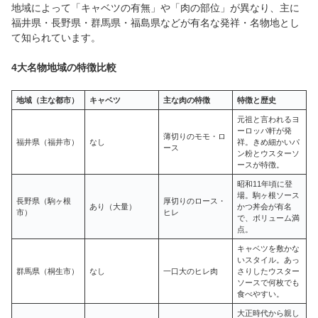
地域によって「キャベツの有無」や「肉の部位」が異なり、主に
福井県・長野県・群馬県・福島県などが有名な発祥・名物地とし
て知られています。
4大名物地域の特徴比較
地域（主な都市）
キャベツ
主な肉の特徴
特徴と歴史
元祖と言われるヨ
ーロッパ軒が発
薄切りのモモ・ロ
福井県（福井市）
なし
祥。きめ細かいパ
ース
ン粉とウスターソ
ースが特徴。
昭和11年頃に登
場。駒ヶ根ソース
長野県（駒ヶ根
厚切りのロース・
あり（大量）
かつ丼会が有名
市）
ヒレ
で、ボリューム満
点。
キャベツを敷かな
いスタイル。あっ
群馬県（桐生市）
なし
一口大のヒレ肉
さりしたウスター
ソースで何枚でも
食べやすい。
大正時代から親し