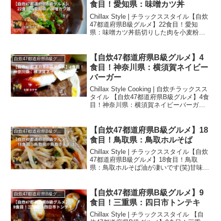
森産林檎をタレに利用すればより美味し
食目！愛知県：味噌カツ丼
くなりそうです♪
Chillax Style | チラックススタイル【自炊
47都道府県B級グルメ】22食目！愛知
県：味噌カツ丼筋切りした肉を小麦粉、
玉子、パン粉でstaubグリルして、フライ
パンで煮詰めた赤味噌、ソース、みりん
ベースの濃厚な甘辛い味噌ダレをたっぷ
【自炊47都道府県B級グルメ】4
自炊47都道府県B級グルメ
りとかけるスタイルです。キャベツが無
食目！神奈川県：横須賀ネイビー
かったので、レタスとトマトと合わせま
バーガー
したが、キャベツがあったとしても、千
切りにするのが難しいですよね…私は百
Chillax Style Cooking | 自炊チラックスス
切りみたいになってしまいます(笑)
タイル 【自炊47都道府県B級グルメ】4食
目！神奈川県：横須賀ネイビーバーガー
マスタード、ハンバーグ、目玉焼き、ケ
チャップ、チーズ、ベーコン、玉葱、ト
マト、レタスの王道アメリカンスタイル
【自炊47都道府県B級グルメ】18
自炊47都道府県B級グルメ
手作りハンバーガー。問題点は佐世保バ
食目！鳥取県：鳥取ホルそば
ーガー同様にバンズ問題です…玉葱とト
Chillax Style | チラックススタイル【自炊
マトがシャキシャキでモスバーガーの味
47都道府県B級グルメ】18食目！鳥取
がしました。佐世保バーガーの様に挟む
県：鳥取ホルそば油が凄いです(笑)甘味の
順番が決まっている訳では無い？ようで
ある牛ホルモンの油と味噌が効いてい
す。自炊横須賀ネイビーバーガー調理メ
て、B級美味さMAXで、辛味を加えると
モ「横須賀ネイビーバーガー」情報【自
更に美味くなりそうだと感じました。自
炊47都道府県B級グルメ旅】神奈川県
【自炊47都道府県B級グルメ】9
自炊47都道府県B級グルメ
炊47都道府県B級グルメ旅麺部門暫定1位
食目！三重県：四日市トンテキ
です♪
Chillax Style | チラックススタイル 【自