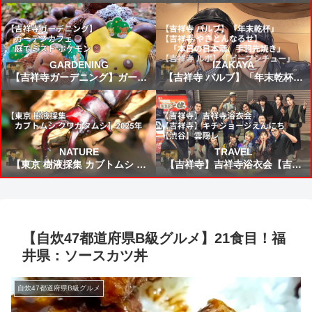
FIFAワールドカップ2026 VSブ
所から来た女」読書感想 ～未来
ラジル戦 スタメン&試合結果予
から来たんだろう時間を越えた
想⚽
の凄いねこうして僕に会いに来
てくれて嬉しい～
GARDENING
IZAKAYA
【吉祥寺ガーデニング】ガーデ
【吉祥寺 バルブ】「年末乾杯」
ンカフェ☕庭でミスド ポケモン
【吉祥寺 やきとんなるせ】「本
🍩
日の日本酒、手羽先焼き」【吉
祥寺 ルポ】「ビーフシチュー」
NATURE
TRAVEL
【東京 樹液採集 カブトムシ ク
【吉祥寺】吉祥寺浴衣会【吉祥
ワガタムシ】2025年
寺】キチジョージえんにち【渋
谷】雲隠レ
【自炊47都道府県B級グルメ】21食目！福
井県：ソースカツ丼
自炊47都道府県B級グルメ