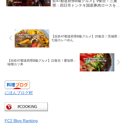
炊47都道府県B級グルメ】9食目！三重
県：四日市トンテキ国産豚肉ロースを脂
側からグローブ状に切り込み、肉汁、ソ
ース、ケチャップ、みりんベースのソー
スで煮込みます。柔らかに仕上がった肉
とニンニクのニクニクコンビは自炊47都
道府県B級グルメ旅暫定1位！千切りキャ
ベツが難しく百切りみたいになりまし
【自炊47都道府県B級グルメ】20食目！茨城県：
た…自炊「四日市トンテキ」調理メモ
七福カレーめん
「四日市トンテキ」情報【自炊47都道府
県B級グルメ旅】三重県
【自炊47都道府県B級グルメ】22食目！愛知県：
味噌カツ丼
にほんブログ村
FC2 Blog Ranking