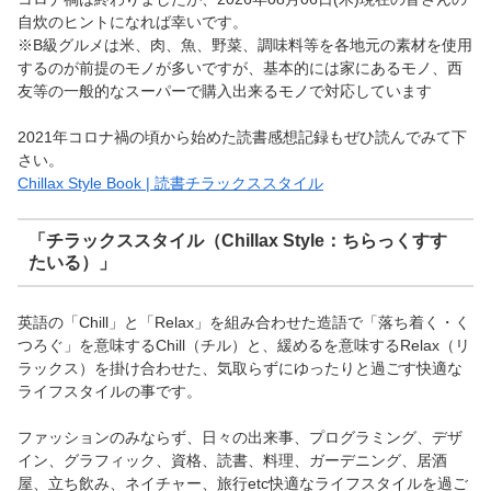
自炊のヒントになれば幸いです。
※B級グルメは米、肉、魚、野菜、調味料等を各地元の素材を使用
するのが前提のモノが多いですが、基本的には家にあるモノ、西
友等の一般的なスーパーで購入出来るモノで対応しています
2021年コロナ禍の頃から始めた読書感想記録もぜひ読んでみて下
さい。
Chillax Style Book | 読書チラックススタイル
「チラックススタイル（Chillax Style：ちらっくすす
たいる）」
英語の「Chill」と「Relax」を組み合わせた造語で「落ち着く・く
つろぐ」を意味するChill（チル）と、緩めるを意味するRelax（リ
ラックス）を掛け合わせた、気取らずにゆったりと過ごす快適な
ライフスタイルの事です。
ファッションのみならず、日々の出来事、プログラミング、デザ
イン、グラフィック、資格、読書、料理、ガーデニング、居酒
屋、立ち飲み、ネイチャー、旅行etc快適なライフスタイルを過ご