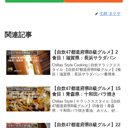
七祥 タケヤ
関連記事
【自炊47都道府県B級グルメ】2
自炊47都道府県B級グルメ
食目！滋賀県：長浜サラダパン
Chillax Style Cooking | 自炊チラックスス
タイル 【自炊47都道府県B級グルメ】2食
目！滋賀県：長浜サラダパン一番簡単な
自炊47都道府県B級グルメかと思われま
す（笑）手作りサラダパンはコールスロ
ーの様な味でサッパリと食べれました。
【自炊47都道府県B級グルメ】15
自炊47都道府県B級グルメ
タクアンとマヨネーズの組み合わせは、
食目！青森県：十和田バラ焼き
夏の食欲無い時期とかに重宝しそうです
Chillax Style | チラックススタイル【自炊
♪「サラダパン」情報【自炊47都道府県B
47都道府県B級グルメ】15食目！青森
級グルメ旅】滋賀県
県：十和田バラ焼き醤油、みりん、砂
糖、ニンニクベースの甘辛ダレ。米国産
牛バラ肉と玉葱のシンプルさですが、す
き焼きの様な美味さでオススメです☆青
【自炊47都道府県B級グルメ】22
自炊47都道府県B級グルメ