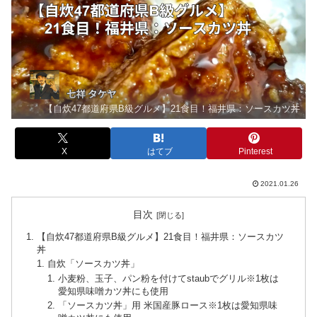
【自炊47都道府県B級グルメ】21食目！福井県：ソースカツ丼
X
はてブ
Pinterest
2021.01.26
目次
【自炊47都道府県B級グルメ】21食目！福井県：ソースカツ
丼
自炊「ソースカツ丼」
小麦粉、玉子、パン粉を付けてstaubでグリル※1枚は
愛知県味噌カツ丼にも使用
「ソースカツ丼」用 米国産豚ロース※1枚は愛知県味