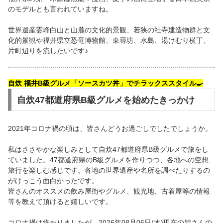
のモデルとも言われていますね。
世界遺産霊峰白山と山麓の文化的景観、若狭の社寺建造物群と文
化的景観や福井県立恐竜博物館、東尋坊、水島、湯けむり横丁、
片町辺りを流したいです♪
自炊 福井B級グルメ「ソースカツ丼」でチラックススタイル🍳
自炊47都道府県B級グルメを始めたきっかけ
2021年コロナ禍の頃は、皆さんどうお過ごしでしたでしょうか。
私はささやかな楽しみとして自炊47都道府県B級グルメで旅をし
ていました。47都道府県のB級グルメを作りつつ、各地への空想
旅行を楽しむ感じです。各地の世界遺産や名所を調べたりするの
がけっこう面白かったです。
皆さんのオススメの飲み屋街やグルメ、観光地、古着屋等の情報
等を教えて頂けると嬉しいです。
コロナ禍は終わりましたが、2026年08月06日(木)現在の皆さんの