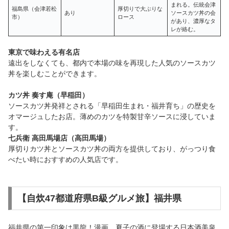
まれる。伝統会津
福島県（会津若松
厚切りで大ぶりな
あり
ソースカツ丼の会
市）
ロース
があり、濃厚なタ
レが絡む。
東京で味わえる有名店
遠出をしなくても、都内で本場の味を再現した人気のソースカツ
丼を楽しむことができます。
カツ丼 奏す庵（早稲田）
ソースカツ丼発祥とされる「早稲田生まれ・福井育ち」の歴史を
オマージュしたお店。薄めのカツを特製甘辛ソースに浸していま
す。
七兵衛 高田馬場店（高田馬場）
厚切りカツ丼とソースカツ丼の両方を提供しており、がっつり食
べたい時におすすめの人気店です。
【自炊47都道府県B級グルメ旅】福井県
福井県の第一印象は黒龍！漫画、夏子の酒に登場する日本酒美泉