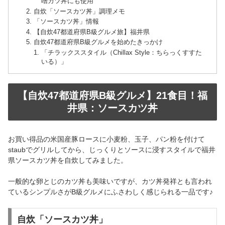
噌カツ丼にも使用
自炊「ソースカツ丼」調理メモ
「ソースカツ丼」情報
【自炊47都道府県B級グルメ旅】福井県
自炊47都道府県B級グルメを始めたきっかけ
「チラックススタイル（Chillax Style：ちらっくすすた
いる）」
【自炊47都道府県B級グルメ】21食目！福
井県：ソースカツ丼
お買い得品の米国産豚ロースに小麦粉、玉子、パン粉を付けて
staubでグリルしてから、じっくりとソースに浸すスタイルで福井
県ソースカツ丼を自炊してみました。
一般的な卵とじのカツ丼も美味いですが、カツ丼発祥とも言われ
ているシンプルさがB級グルメにふさわしく感じられる一品です♪
自炊「ソースカツ丼」